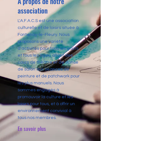
À propos de notre
association
L'A.F.A.C.S est une association
culturelle et de loisirs située à
Fontenay-le-Fleury. Nous
proposons une variété
d'activités pour tous les goûts
et tous les âges, allant des
cours de théâtre et de danse
de salon aux séances de
peinture et de patchwork pour
les plus manuels. Nous
sommes engagés à
promouvoir la culture et les
loisirs pour tous, et à offrir un
environnement convivial à
tous nos membres.
En savoir plus