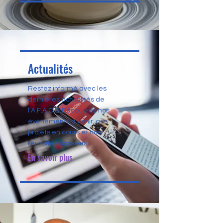
Actualités
Restez informé avec les
dernières actualités de
l'A.F.A.C.S. Découvrez nos
événements à venir, nos
projets en cours et nos
réussites passées.
En savoir plus