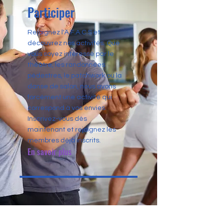
Participer
Rejoignez l'A.F.A.C.S et
découvrez nos activités. Que
vous soyez intéressé par le
théâtre, les randonnées
pédestres, le patchwork ou la
danse de salon, nous avons
forcément une activité qui
correspond à vos envies.
Inscrivez-vous dès
maintenant et rejoignez les
membres déjà inscrits.
En savoir plus