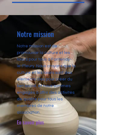
Notre mission
Notre mission est de
promouvoir la culture et les
loisirs pour tous à Fontenay-
le-Fleury. Nous croyons que la
culture et les loisirs sont des
éléments clés pour créer du
lien social, et nous sommes
engagés à offrir des activités
de qualité pour tous les
membres de notre
association.
En savoir plus