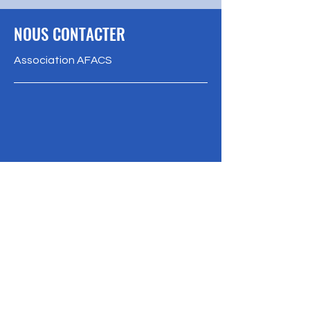
NOUS CONTACTER
Association AFACS
1, square Buffon - BP 21
78330 FONTENAY LE FLEURY