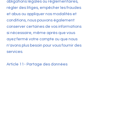
obligations légales ou réglementaires,
régler des litiges, empêcher les fraudes
et abus ou appliquer nos modalités et
conditions, nous pouvons également
conserver certaines de vos informations
si nécessaire, même après que vous
ayez fermé votre compte ou que nous
n'avons plus besoin pour vous fournir des
services.
Article 11- Partage des données
personnelles avec des tiers
Les données personnelles peuvent être
partagées avec des sociétés tierces
exclusivement dans l’Union européenne,
dans les cas suivants :
- quand l'utilisateur utilise les services de
paiement, pour la mise en œuvre de ces
services, la Plateforme est en relation
avec des sociétés bancaires et