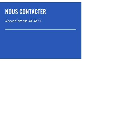
NOUS CONTACTER
Association AFACS
1, square Buffon - BP 21
78330 FONTENAY LE FLEURY